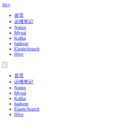
Hcy
首页
运维笔记
Nginx
Mysql
Kafka
hadoop
ElasticSearch
Hive
首页
运维笔记
Nginx
Mysql
Kafka
hadoop
ElasticSearch
Hive